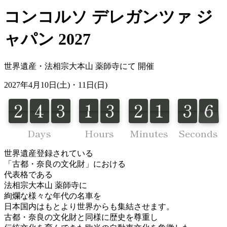
コンコルソ デレガンツァ ジ
ャパン 2027
世界遺産・法相宗大本山 薬師寺にて 開催
2027
年
4
月
10
日(土)・
11
日(日)
3
2
4
3
1
3
2
1
3
6
3
7
2
4
3
1
3
2
1
3
5
5
6
Days
Hours
Minutes
Seconds
世界遺産登録されている
「古都・奈良の文化財」における
代表格である
法相宗大本山 薬師寺に
絢爛な様々な年代の名車を
日本国内はもとより世界からも集結させます。
古都・奈良の文化財と同様に歴史を尊重し