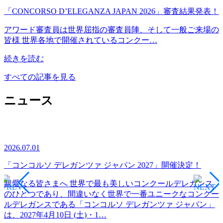
「CONCORSO D’ELEGANZA JAPAN 2026」審査結果発表！
アワード審査員は世界屈指の審査員陣、そして一般ご来場の
皆様 世界各地で開催されているコンクー…
続きを読む
すべての記事を見る
ニュース
2026.07.01
2
！
「コンコルソ デレガンツァ ジャパン 2027」開催決定！
の
親愛なる皆さまへ 世界で最も美しいコンクールデレガンス
のひとつであり、間違いなく世界で一番ユニークなコンクー
厳
ルデレガンスである「コンコルソ デレガンツァ ジャパン」
は、2027年4月10日 (土)・1…